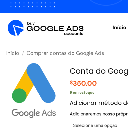
Pular
para
o
conteúdo
Início
Início
/
Comprar contas do Google Ads
Conta do Goog
350.00
$
9 em estoque
Adicionar método d
Adicionaremos nosso própri