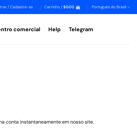
trar / Cadastre-se
Carrinho /
$
0.00
Português do Brasil
ntro comercial
Help
Telegram
na conta instantaneamente em nosso site.