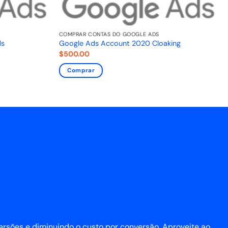
COMPRAR CONTAS DO GOOGLE ADS
ds
Google Ads Account 2020 Cloaking
$
500.00
Comprar
sões e diminuindo o custo por conversão. Aproveite ao