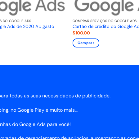
S DO GOOGLE ADS
COMPRAR SERVIÇOS DO GOOGLE ADS
gle Ads de 2020 AU gasto
Cartão de crédito do Google A
$
100.00
Comprar
ara todas as suas necessidades de publicidade.
ng, no Google Play e muito mais...
anhas do Google Ads para você!
rovadas de gerenciamento de anúncios, aumentando as conver