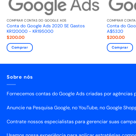
COMPRAR CONTAS DO GOOGLE ADS
COMPRAR CONTA
0
Conta do Google Ads 2020 SE Gastos
Conta do Goo
KR120000 - KR195000
A$5320
$
200.00
$
200.00
Comprar
Comprar
Sobre nós
Fornecemos contas do Google Ads criadas por agências p
Anuncie na Pesquisa Google, no YouTube, no Google Shoppi
Contrate nossos especialistas para gerenciar suas camp
Usamos nossa experiência para aplicar estratégias comp