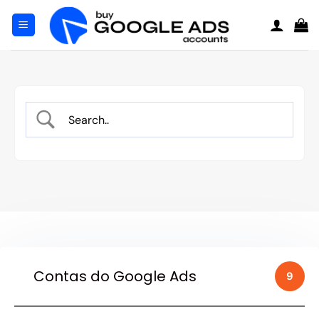
Pular
para
o
conteúdo
Contas do Google Ads
9