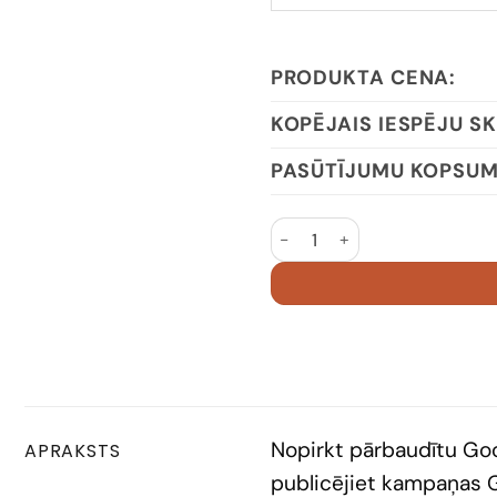
PRODUKTA CENA:
KOPĒJAIS IESPĒJU SK
PASŪTĪJUMU KOPSU
Google Ads Account 2018 U
Nopirkt pārbaudītu Goo
APRAKSTS
publicējiet kampaņas Go