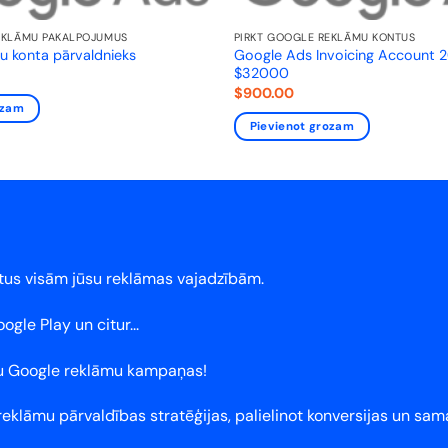
EKLĀMU PAKALPOJUMUS
PIRKT GOOGLE REKLĀMU KONTUS
Google Ads Invoicing Account 
u konta pārvaldnieks
$32000
$
900.00
ozam
Pievienot grozam
tus visām jūsu reklāmas vajadzībām.
le Play un citur...
jūsu Google reklāmu kampaņas!
eklāmu pārvaldības stratēģijas, palielinot konversijas un sam