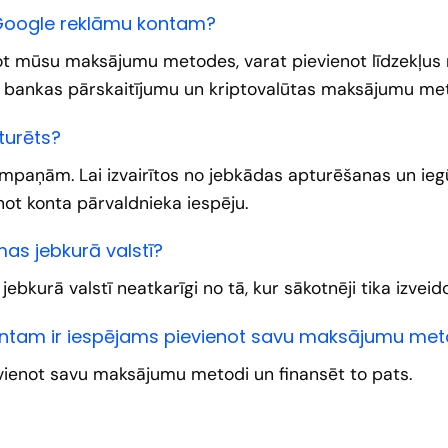
s Google reklāmu kontam?
tot mūsu maksājumu metodes, varat pievienot līdzekļu
, bankas pārskaitījumu un kriptovalūtas maksājumu me
turēts?
ampaņām. Lai izvairītos no jebkādas apturēšanas un ieg
ot konta pārvaldnieka iespēju.
mas jebkurā valstī?
ebkurā valstī neatkarīgi no tā, kur sākotnēji tika izvei
ntam ir iespējams pievienot savu maksājumu met
ienot savu maksājumu metodi un finansēt to pats.