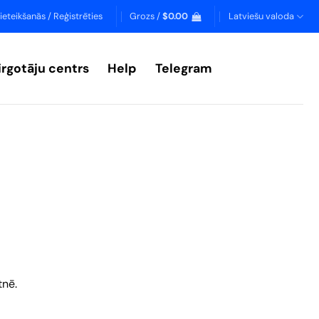
ieteikšanās / Reģistrēties
Grozs /
$
0.00
Latviešu valoda
irgotāju centrs
Help
Telegram
tnē.