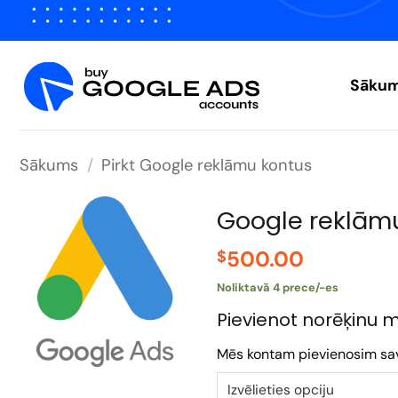
Pāriet
uz
saturu
Sāku
Sākums
/
Pirkt Google reklāmu kontus
Google reklāmu
500.00
$
Noliktavā 4 prece/-es
Pievienot norēķinu 
Mēs kontam pievienosim savu 