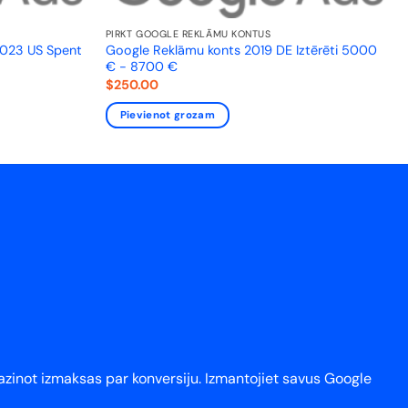
PIRKT GOOGLE REKLĀMU KONTUS
2023 US Spent
Google Reklāmu konts 2019 DE Iztērēti 5000
€ - 8700 €
$
250.00
Pievienot grozam
azinot izmaksas par konversiju. Izmantojiet savus Google