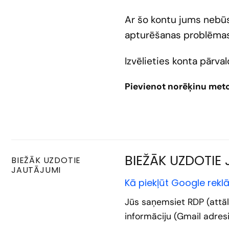
Ar šo kontu jums nebūs
apturēšanas problēmas
Izvēlieties konta pārv
Pievienot norēķinu met
BIEŽĀK UZDOTIE
BIEŽĀK UZDOTIE
JAUTĀJUMI
Kā piekļūt Google rek
Jūs saņemsiet RDP (attālā
informāciju (Gmail adresi