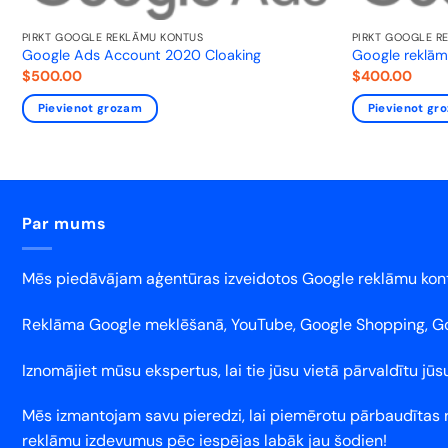
PIRKT GOOGLE REKLĀMU KONTUS
PIRKT GOOGLE R
Google Ads Account 2020 Cloaking
Google reklām
$
500.00
$
400.00
Pievienot grozam
Pievienot gr
Par mums
Mēs piedāvājam aģentūras izveidotos Google reklāmu kon
Reklāma Google meklēšanā, YouTube, Google Shopping, Goog
Iznomājiet mūsu ekspertus, lai tie jūsu vietā pārvaldītu 
Mēs izmantojam savu pieredzi, lai piemērotu pārbaudītas r
reklāmu izdevumus pēc iespējas labāk jau šodien!