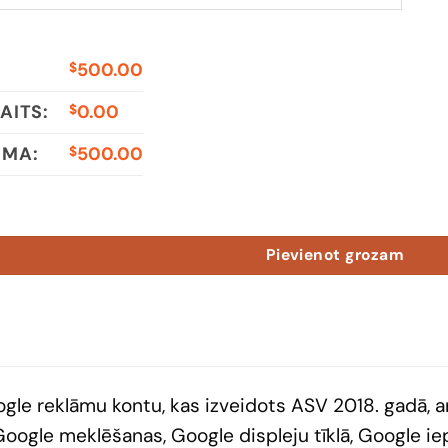
500.00
$
AITS:
0.00
$
MMA:
500.00
$
S Spent $24500 daudzums
Pievienot grozam
gle reklāmu kontu, kas izveidots ASV 2018. gadā, 
ogle meklēšanas, Google displeju tīklā, Google iep