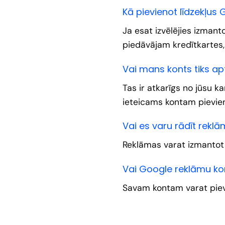
Kā pievienot līdzekļu
Ja esat izvēlējies izman
piedāvājam kredītkartes
Vai mans konts tiks ap
Tas ir atkarīgs no jūsu k
ieteicams kontam pievien
Vai es varu rādīt reklā
Reklāmas varat izmantot j
Vai Google reklāmu ko
Savam kontam varat piev