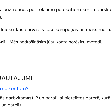
 jāuztraucas par reklāmu pārskatiem, kontu pārska
.
aldnieku, kas pārvaldīs jūsu kampaņas un maksimāli
odi
- Mēs nodrošināsim jūsu konta norēķinu metodi.
 JAUTĀJUMI
lāmu kontam?
s darbvirsmas) IP un paroli, lai pieteiktos datorā, kurā 
 un paroli).