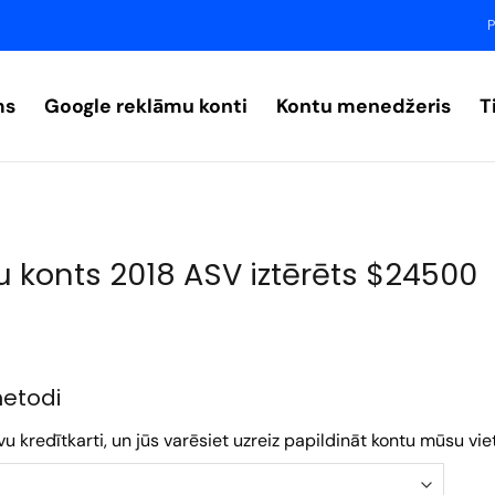
P
ms
Google reklāmu konti
Kontu menedžeris
T
 konts 2018 ASV iztērēts $24500
metodi
kredītkarti, un jūs varēsiet uzreiz papildināt kontu mūsu vie