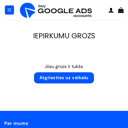
Pāriet
uz
saturu
IEPIRKUMU GROZS
Jūsu grozs ir tukšs.
Atgriezties uz veikalu
Par mums