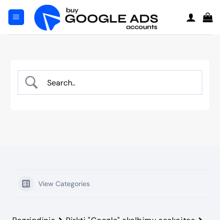
Pereiti
prie
turinio
View Categories