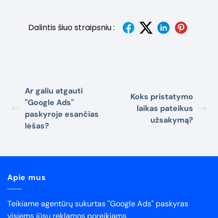
Dalintis šiuo straipsniu :
Ar galiu atgauti
Koks pristatymo
"Google Ads"
laikas pateikus
paskyroje esančias
užsakymą?
lėšas?
Apie mus
Teikiame agentūrų sukurtas "Google Ads" paskyras
visiems jūsų reklamos poreikiams.