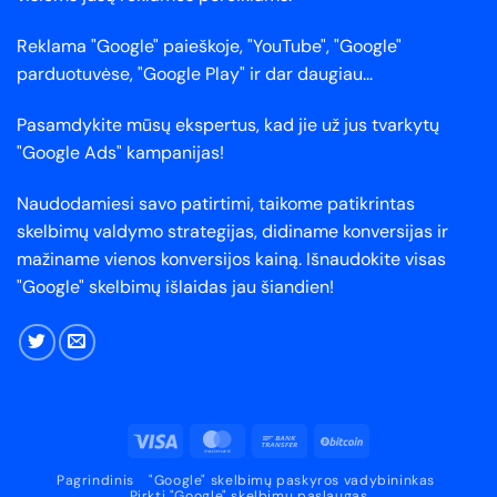
Reklama "Google" paieškoje, "YouTube", "Google"
parduotuvėse, "Google Play" ir dar daugiau...
Pasamdykite mūsų ekspertus, kad jie už jus tvarkytų
"Google Ads" kampanijas!
Naudodamiesi savo patirtimi, taikome patikrintas
skelbimų valdymo strategijas, didiname konversijas ir
mažiname vienos konversijos kainą. Išnaudokite visas
"Google" skelbimų išlaidas jau šiandien!
Visa
"MasterCard"
Banko
BitCoin
pervedimas
Pagrindinis
"Google" skelbimų paskyros vadybininkas
Pirkti "Google" skelbimų paslaugas