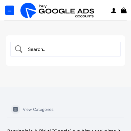
Pereiti
prie
turinio
View Categories