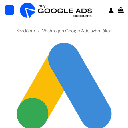
Ugrás
a
tartalomra
Kezdőlap
/
Vásároljon Google Ads számlákat