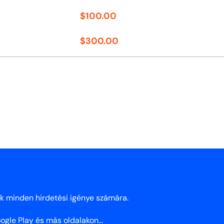
$
100.00
$
300.00
nk minden hirdetési igénye számára.
gle Play és más oldalakon...