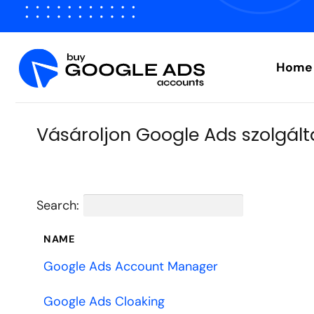
Ugrás
a
tartalomra
Home
Vásároljon Google Ads szolgál
Search:
NAME
Google Ads Account Manager
Google Ads Cloaking