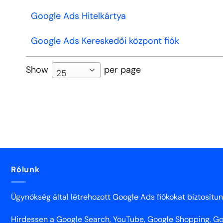
Google Ads Hitelkártya
Google Ads Kereskedői központ fiók
Show
per page
25
Rólunk
Ügynökség által létrehozott Google Ads fiókokat biztosítu
Hirdessen a Google Search, YouTube, Google Shopping, Goo