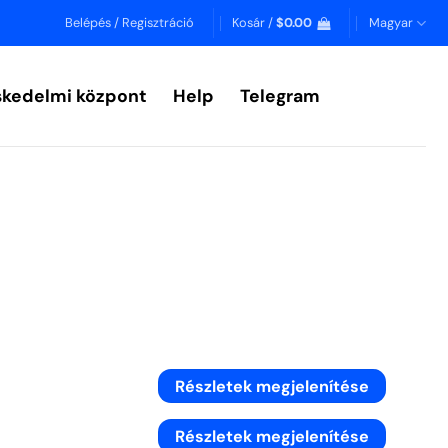
Belépés / Regisztráció
Kosár /
$
0.00
Magyar
skedelmi központ
Help
Telegram
Részletek megjelenítése
Részletek megjelenítése