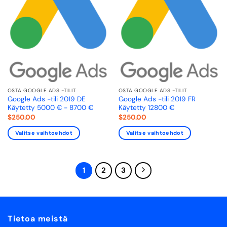
OSTA GOOGLE ADS -TILIT
OSTA GOOGLE ADS -TILIT
Google Ads -tili 2019 DE
Google Ads -tili 2019 FR
Käytetty 5000 € - 8700 €
Käytetty 12800 €
$
250.00
$
250.00
Valitse vaihtoehdot
Valitse vaihtoehdot
1
2
3
Tietoa meistä