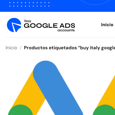
Saltar
al
contenido
Inicio
Inicio
/
Productos etiquetados “buy italy googl