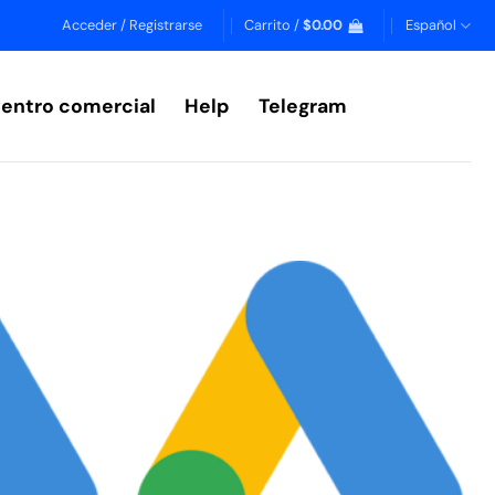
Acceder / Registrarse
Carrito /
$
0.00
Español
entro comercial
Help
Telegram