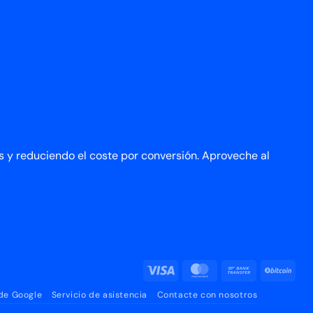
s y reduciendo el coste por conversión. Aproveche al
Visa
MasterCard
Transferenci
BitC
bancaria
 de Google
Servicio de asistencia
Contacte con nosotros