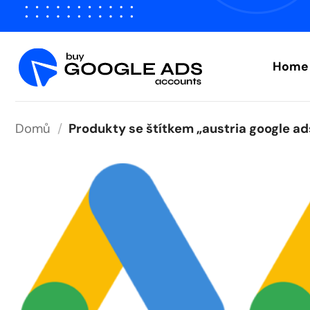
Přeskočit
na
obsah
Home
Domů
/
Produkty se štítkem „austria google ad