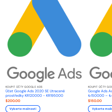
KOUPIT ÚČTY GOOGLE ADS
KOUPIT ÚČTY GO
Účet Google Ads 2020 SE Utracené
Google Ads A
prostředky KR120000 - KR195000
₺150000 – 
$
200.00
$
150.00
Vyberte možnosti
Vyberte mož