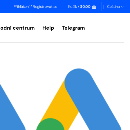
Přihlášení / Registrovat se
Košík /
$
0.00
Čeština
odní centrum
Help
Telegram