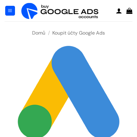
Přeskočit
na
obsah
Domů
/
Koupit účty Google Ads