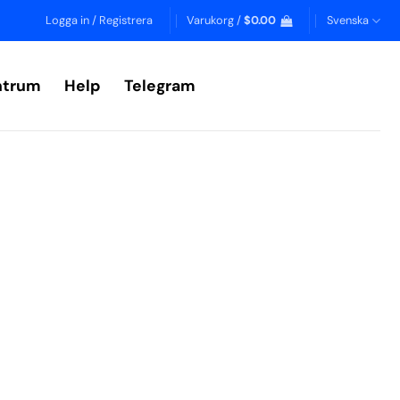
Logga in / Registrera
Varukorg /
$
0.00
Svenska
ntrum
Help
Telegram