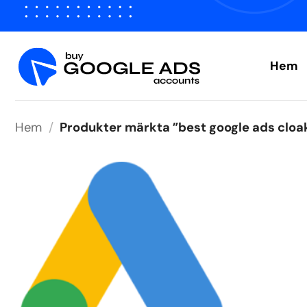
Hoppa
till
innehåll
Hem
Hem
/
Produkter märkta ”best google ads cloa