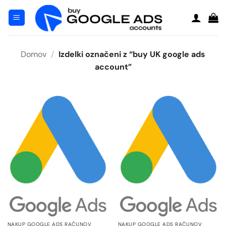
Skoči
na
vsebino
Domov
/
Izdelki označeni z “buy UK google ads
account”
NAKUP GOOGLE ADS RAČUNOV
NAKUP GOOGLE ADS RAČUNOV