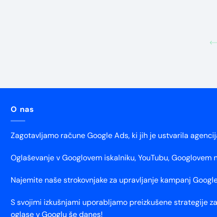
O nas
Zagotavljamo račune Google Ads, ki jih je ustvarila agenci
Oglaševanje v Googlovem iskalniku, YouTubu, Googlovem na
Najemite naše strokovnjake za upravljanje kampanj Google
S svojimi izkušnjami uporabljamo preizkušene strategije za 
oglase v Googlu še danes!