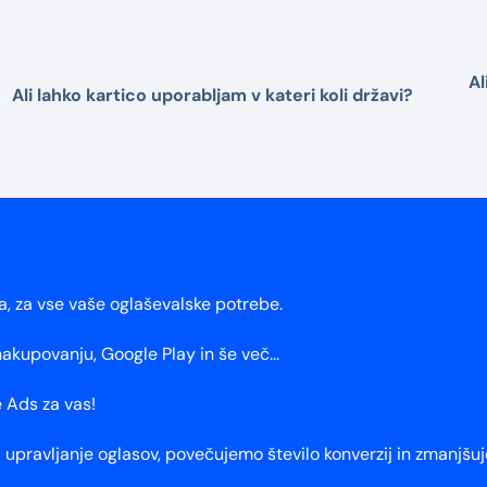
Al
Ali lahko kartico uporabljam v kateri koli državi?
ja, za vse vaše oglaševalske potrebe.
kupovanju, Google Play in še več...
 Ads za vas!
upravljanje oglasov, povečujemo število konverzij in zmanjšuje