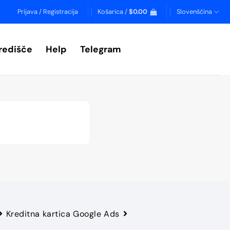
Prijava / Registracija
Košarica /
$
0.00
Slovenščina
redišče
Help
Telegram
Kreditna kartica Google Ads