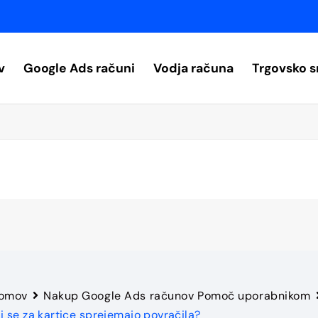
v
Google Ads računi
Vodja računa
Trgovsko s
omov
Nakup Google Ads računov Pomoč uporabnikom
li se za kartice sprejemajo povračila?