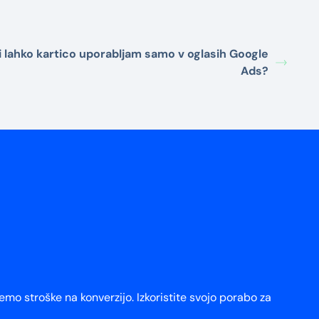
i lahko kartico uporabljam samo v oglasih Google
Ads?
mo stroške na konverzijo. Izkoristite svojo porabo za