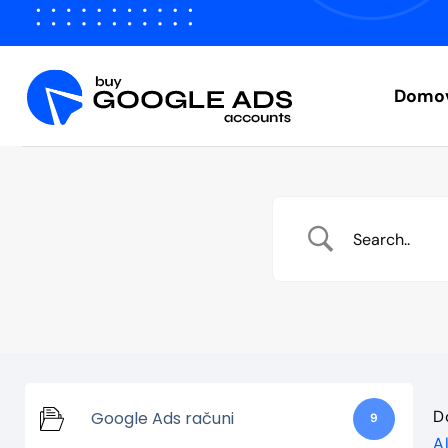
Skoči
na
vsebino
Domo
D
Google Ads računi
9
A