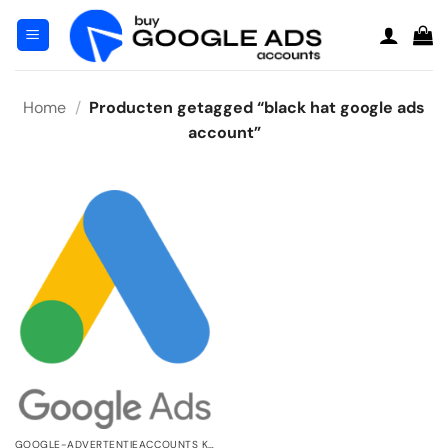
Ga
naar
inhoud
Home
/
Producten getagged “black hat google ads
account”
GOOGLE-ADVERTENTIEACCOUNTS KOPEN