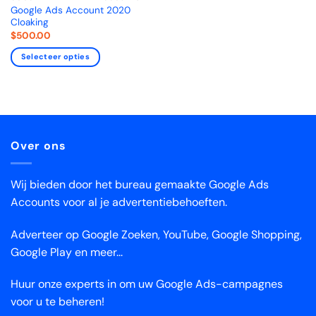
Google Ads Account 2020
Cloaking
$
500.00
Selecteer opties
Over ons
Wij bieden door het bureau gemaakte Google Ads
Accounts voor al je advertentiebehoeften.
Adverteer op Google Zoeken, YouTube, Google Shopping,
Google Play en meer...
Huur onze experts in om uw Google Ads-campagnes
voor u te beheren!