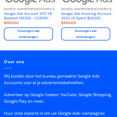
GOOGLE-ADVERTENTIEACCOUNTS KOPEN
GOOGLE-ADVERTENTIEACCOUNTS KOPEN
Google Ads Account 2017 VK
Google Ads Invoicing Account
Besteed £16200 - £23000
2023 US Spent $32000
$
500.00
$
900.00
Toevoegen aan
Toevoegen aan
winkelwagen
winkelwagen
Over ons
Wij bieden door het bureau gemaakte Google Ads
Accounts voor al je advertentiebehoeften.
Adverteer op Google Zoeken, YouTube, Google Shopping,
Google Play en meer...
Huur onze experts in om uw Google Ads-campagnes