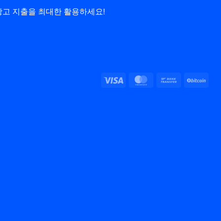
 광고 지출을 최대한 활용하세요!
비
마
은
비
자
스
행
트
터
송
코
카
금
인
드