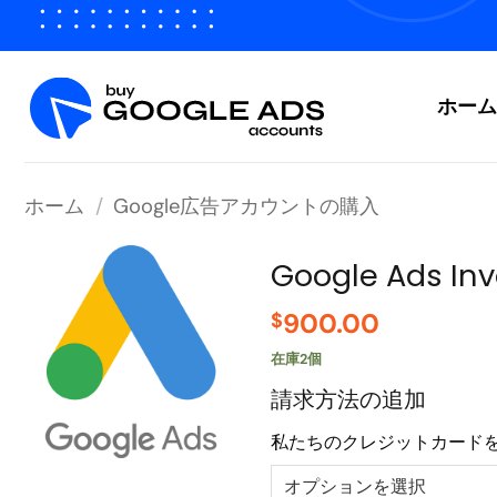
コ
ン
テ
ン
ホーム
ツ
へ
ス
ホーム
/
Google広告アカウントの購入
キ
ッ
プ
Google Ads Inv
900.00
$
在庫2個
請求方法の追加
私たちのクレジットカード