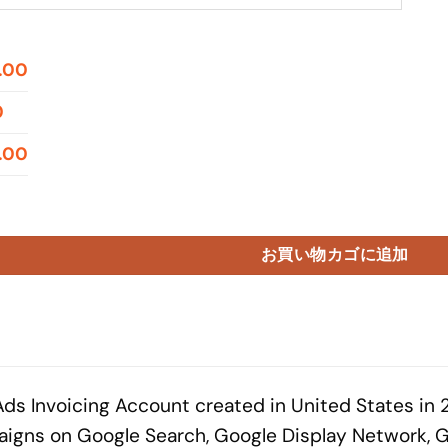
.00
0
.00
nt 2023 US Spent $32000個
お買い物カゴに追加
Ads Invoicing Account created in United States i
aigns on Google Search, Google Display Network, 