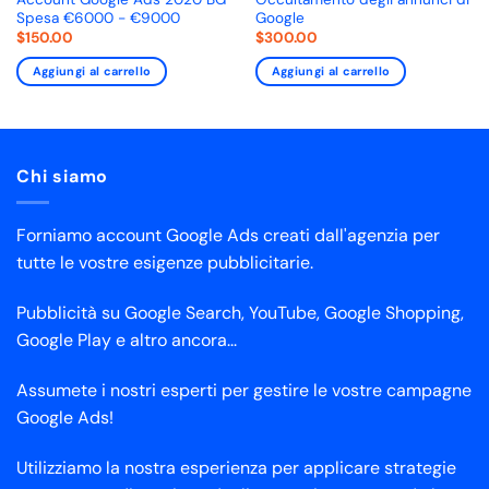
Spesa €6000 - €9000
Google
$
150.00
$
300.00
Aggiungi al carrello
Aggiungi al carrello
Chi siamo
Forniamo account Google Ads creati dall'agenzia per
tutte le vostre esigenze pubblicitarie.
Pubblicità su Google Search, YouTube, Google Shopping,
Google Play e altro ancora...
Assumete i nostri esperti per gestire le vostre campagne
Google Ads!
Utilizziamo la nostra esperienza per applicare strategie