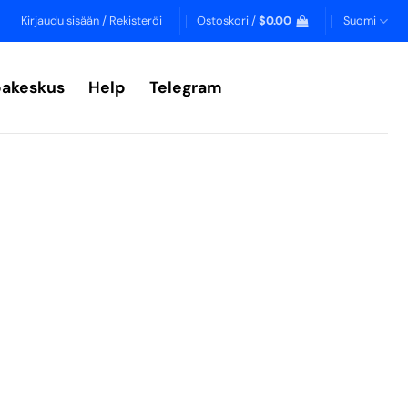
Kirjaudu sisään / Rekisteröi
Ostoskori /
$
0.00
Suomi
akeskus
Help
Telegram