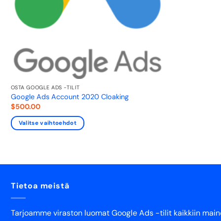
OSTA GOOGLE ADS -TILIT
Google Ads Account 2020 Cloaking
$
500.00
Valitse vaihtoehdot
Tietoa meistä
Tarjoamme viraston luomat Google Ads -tilit kaikkiin maino