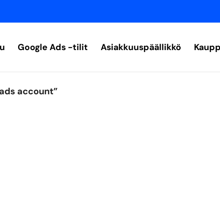
vu
Google Ads -tilit
Asiakkuuspäällikkö
Kaupp
 ads account”