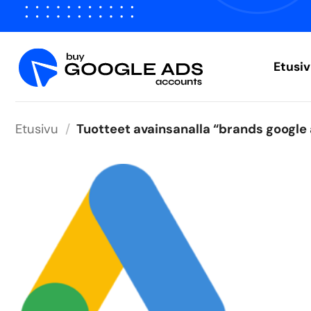
Siirry
sisältöön
Etusi
Etusivu
/
Tuotteet avainsanalla “brands google