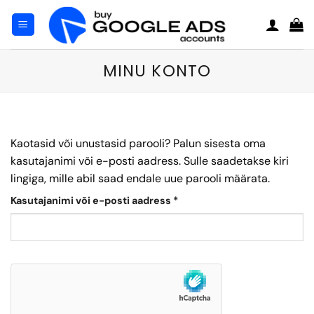
Skip
to
content
MINU KONTO
Kaotasid või unustasid parooli? Palun sisesta oma
kasutajanimi või e-posti aadress. Sulle saadetakse kiri
lingiga, mille abil saad endale uue parooli määrata.
Nõutud
Kasutajanimi või e-posti aadress
*