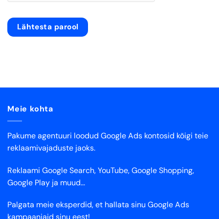
Lähtesta parool
Meie kohta
Pakume agentuuri loodud Google Ads kontosid kõigi teie
reklaamivajaduste jaoks.
Reklaami Google Search, YouTube, Google Shopping,
Google Play ja muud...
Palgata meie eksperdid, et hallata sinu Google Ads
kampaaniaid sinu eest!