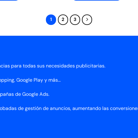
1
2
3
ias para todas sus necesidades publicitarias.
ping, Google Play y más...
mpañas de Google Ads.
probadas de gestión de anuncios, aumentando las conversione