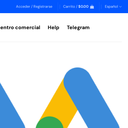
Acceder / Registrarse
Carrito /
$
0.00
Español
entro comercial
Help
Telegram