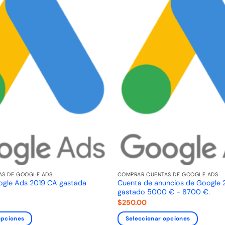
AS DE GOOGLE ADS
COMPRAR CUENTAS DE GOOGLE ADS
ogle Ads 2019 CA gastada
Cuenta de anuncios de Google 
gastado 5000 € - 8700 €.
$
250.00
opciones
Seleccionar opciones