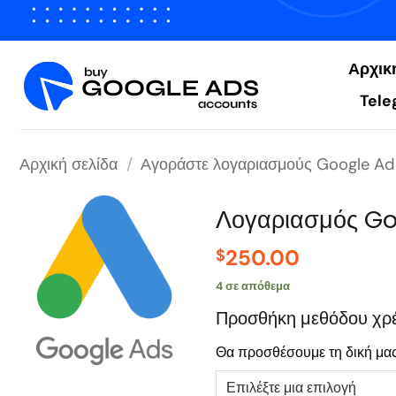
Μετάβαση
στο
περιεχόμενο
Αρχικ
Tele
Αρχική σελίδα
/
Αγοράστε λογαριασμούς Google Ad
Λογαριασμός Go
250.00
$
4 σε απόθεμα
Προσθήκη μεθόδου χρ
Θα προσθέσουμε τη δική μας