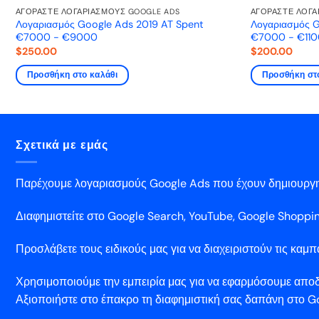
ΑΓΟΡΆΣΤΕ ΛΟΓΑΡΙΑΣΜΟΎΣ GOOGLE ADS
ΑΓΟΡΆΣΤΕ ΛΟΓΑ
Λογαριασμός Google Ads 2019 AT Spent
Λογαριασμός G
€7000 - €9000
€7000 - €11
$
250.00
$
200.00
Προσθήκη στο καλάθι
Προσθήκη στ
Σχετικά με εμάς
Παρέχουμε λογαριασμούς Google Ads που έχουν δημιουργηθε
Διαφημιστείτε στο Google Search, YouTube, Google Shopping
Προσλάβετε τους ειδικούς μας για να διαχειριστούν τις καμπ
Χρησιμοποιούμε την εμπειρία μας για να εφαρμόσουμε αποδε
Αξιοποιήστε στο έπακρο τη διαφημιστική σας δαπάνη στο G