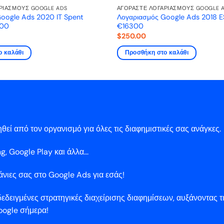
ΡΙΑΣΜΟΎΣ GOOGLE ADS
ΑΓΟΡΆΣΤΕ ΛΟΓΑΡΙΑΣΜΟΎΣ GOOGLE 
oogle Ads 2020 IT Spent
Λογαριασμός Google Ads 2018 E
000
€16300
$
250.00
ο καλάθι
Προσθήκη στο καλάθι
ί από τον οργανισμό για όλες τις διαφημιστικές σας ανάγκες.
, Google Play και άλλα...
άνιες σας στο Google Ads για εσάς!
δειγμένες στρατηγικές διαχείρισης διαφημίσεων, αυξάνοντας τι
oogle σήμερα!