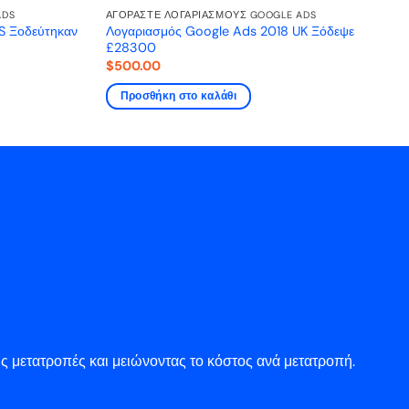
ADS
ΑΓΟΡΆΣΤΕ ΛΟΓΑΡΙΑΣΜΟΎΣ GOOGLE ADS
S Ξοδεύτηκαν
Λογαριασμός Google Ads 2018 UK Ξόδεψε
£28300
$
500.00
Προσθήκη στο καλάθι
ς μετατροπές και μειώνοντας το κόστος ανά μετατροπή.