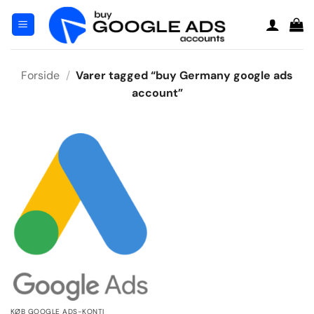
Fortsæt
til
indhold
Forside
/
Varer tagged “buy Germany google ads
account”
KØB GOOGLE ADS-KONTI