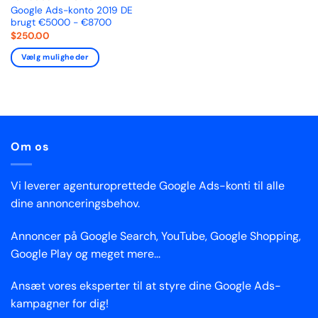
Google Ads-konto 2019 DE
brugt €5000 - €8700
$
250.00
Vælg muligheder
Om os
Vi leverer agenturoprettede Google Ads-konti til alle
dine annonceringsbehov.
Annoncer på Google Search, YouTube, Google Shopping,
Google Play og meget mere...
Ansæt vores eksperter til at styre dine Google Ads-
kampagner for dig!