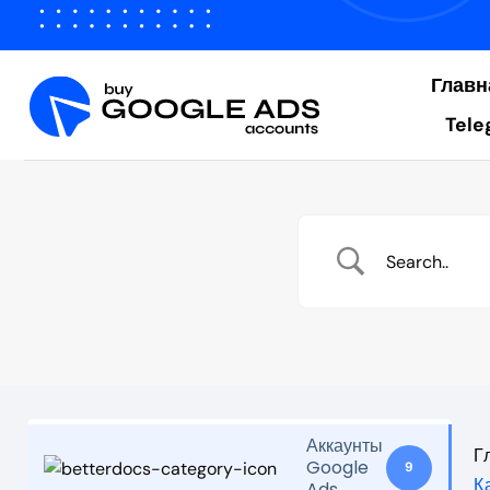
Перейти
к
содержанию
Главн
Tele
Аккаунты
Г
Google
9
К
Ads