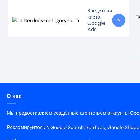
Кредитная
карта
П
6
Google
Ads
О нас
Мы предоставляем созданные агентством аккаунты Goog
Рекламируйтесь в Google Search, YouTube, Google Shopping