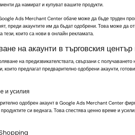
иенти да намират и купуват вашите продукти.
Google Ads Merchant Center обаче може да бъде труден проц
ят, преди акаунтите им да бъдат одобрени. Това може да о
 тези, които са нови в онлайн рекламата.
ване на акаунти в търговския център
ляване на предизвикателствата, свързани с получаването на
 които предлагат предварително одобрени акаунти, готови 
ме и усилия
рително одобрен акаунт в Google Ads Merchant Center фир
продуктите си веднага. Това спестява ценно време и усилия
 Shopping