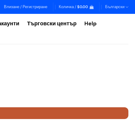
Влизане / Регистриране
Количка /
$
0.00
Български
акаунти
Търговски център
Help
e