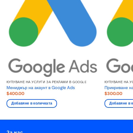
КУПУВАНЕ НА УСЛУГИ ЗА РЕКЛАМИ В GOOGLE
КУПУВАНЕ НА У
Мениджър на акаунт в Google Ads
Прикриване на
$
400.00
$
300.00
Добавяне в количката
Добавяне в 
За нас