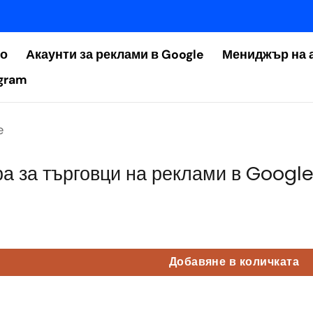
ло
Акаунти за реклами в Google
Мениджър на 
gram
e
а за търговци на реклами в Googl
erchant Center Account
Добавяне в количката