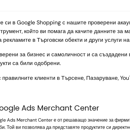
 си в Google Shopping с нашите проверени акаун
трумент, който ви помага да качите данните за ма
 рекламите в Търговски обекти и други услуги на
верени за бизнес и самоличност и са създадени п
укти са били одобрени.
 правилните клиенти в Търсене, Пазаруване, You
Google Ads Merchant Center
gle Ads Merchant Center е от решаващо значение за фирмите
. Той ви позволява да представяте продуктите си директно 