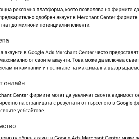
ощна рекламна платформа, която позволява на фирмите да 
предварително одобрен акаунт в Merchant Center фирмите 
игнат до милиони потенциални клиенти.
епа
 акаунти в Google Ads Merchant Center често предоставят 
максимално от своите акаунти. Това може да включва съвет
екламни кампании и постигане на максимална възвръщаемо
т онлайн
chant Center фирмите могат да увеличат своята видимост о
иректно на страницата с резултати от търсенето в Google 
 своите уебсайтове.
мство
елно одобрен акаунт в Google Ads Merchant Center може да