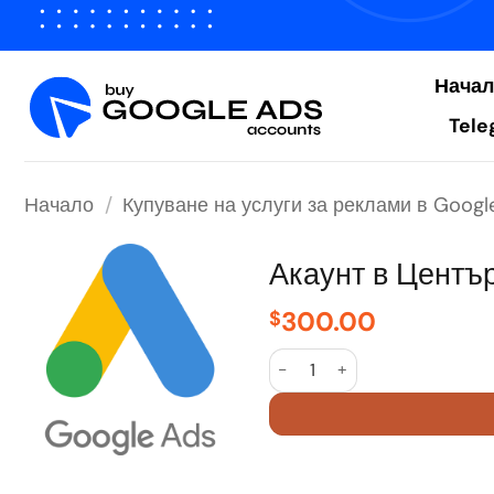
Преминаване
към
съдържанието
Нача
Tele
Начало
/
Купуване на услуги за реклами в Googl
Акаунт в Център
300.00
$
количество за Google Ads M