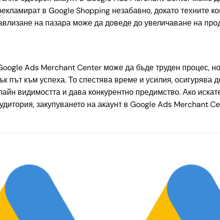
рекламират в Google Shopping незабавно, докато техните к
навлизане на пазара може да доведе до увеличаване на про
Google Ads Merchant Center може да бъде труден процес, н
ък път към успеха. То спестява време и усилия, осигурява 
айн видимостта и дава конкурентно предимство. Ако искате
удитория, закупуването на акаунт в Google Ads Merchant Ce