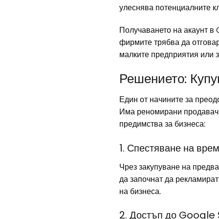
улеснява потенциалните кл
Получаването на акаунт в 
фирмите трябва да отговар
малките предприятия или за
Решението: Купу
Един от начините за преодо
Има реномирани продавачи,
предимства за бизнеса:
1. Спестяване на вре
Чрез закупуване на предва
да започнат да рекламират 
на бизнеса.
2. Достъп до Google