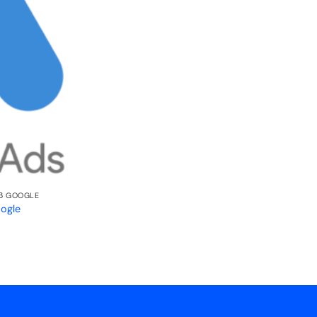
В GOOGLE
oogle