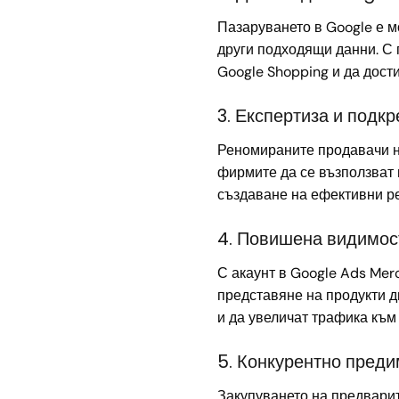
Пазаруването в Google е м
други подходящи данни. С 
Google Shopping и да дост
3. Експертиза и подкр
Реномираните продавачи на
фирмите да се възползват 
създаване на ефективни р
4. Повишена видимос
С акаунт в Google Ads Mer
представяне на продукти д
и да увеличат трафика към
5. Конкурентно преди
Закупуването на предварит